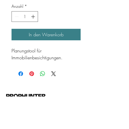
Anzahl
*
In den Warenkorb
Planungstool für 
Immobilienbesichtigungen.
Unter den Linden 24
10117 Berlin
E-Mail:
team@prophunter.com